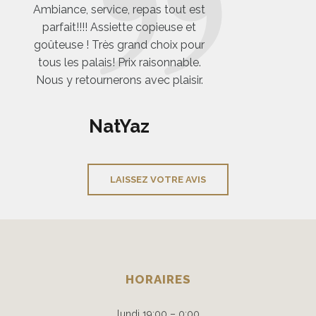
Ambiance, service, repas tout est
les goûts
parfait!!!! Assiette copieuse et
Nous sommes venus 
goûteuse ! Très grand choix pour
nous avons com
tous les palais! Prix raisonnable.
fondues aux froma
Nous y retournerons avec plaisir.
viande . La viande t
sauces sont super b
à la fondue au froma
NatYaz
. Service rapide . R
c'était excel
LAISSEZ VOTRE AVIS
Vaness
HORAIRES
lundi 19:00 – 0:00