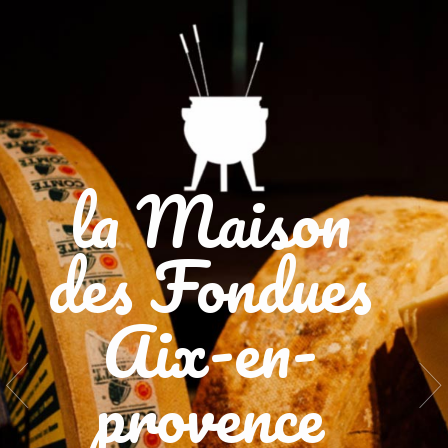
la Maison
des Fondues
Aix-en-
provence